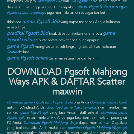
beroperasi 24 jam.
live Pgsoft 24d
dan
live Pgsoft 36d
disiarkan secara live
situs Pgsoft terpercaya
dan terkini sehingga AKSLOT merupakan
.
Pgsoft online terpercaya
juga memiliki ciri-ciri sebagai berikut :
rumus Pgsoft 36d
tidak ada
yang dapat menebak Angka keluaran
selanjutnya.
prediksi Pgsoft 36d
game
tidak dapat dilakukan karena bola
Pgsoft online
diputar secara acak tanpa tipuan apapun.
game Pgsoft
menghasilan result langsung setelah hasil keluaran
Scatter
keluar.
game Pgsoft online
disiarkan secara live dan terkini.
DOWNLOAD Pgsoft Mahjong
Ways APK & DAFTAR Scatter
maxwin
download game Pgsoft untuk hp android
bisa Anda
download game Pgsoft
untuk hp Android Anda.
download game Pgsoft android
akan memberikan
aplikasi
game Pgsoft apk
yang bisa Anda install setelah
download game
Pgsoft apk
. Selain melalui HP, Anda juga bisa bermain melalui perangkat
PC Anda.
Download Pgsoft Mahjong Ways
dapat memberikan 2 aplikasi
yang berbeda. Jika Anda melakukan
download Pgsoft Mahjong Ways apk
melalui perangkat Android, maka file yang akan Anda dapatkan adalah