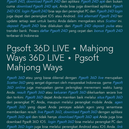
Pgsoft 24D
,
download Pgsoft 24D
dari aplikasi
Pgsoft 24D apk
dan bukan
cuma
download Pgsoft 24D apk
, Anda bisa juga download aplikasi
Pgsoft
24D IOS
.
login Pgsoft 24D
bisa saja dari perangkat PC dan
Pgsoft 24D login
juga dapat dari perangkat IOS atau Android.
link alternatif Pgsoft 24D
ter
update setiap saat untuk bantu Anda dalam mengakses situs
Scatter
ini.
deposit Pgsoft 24D
bisa dilakukan dari
Pgsoft 24D deposit pulsa
atau
transfer bank. Proses
daftar Pgsoft 24D
yang cepat dan
bonus Pgsoft 24D
terbesar di Indonesia
Pgsoft 36D LIVE ⋆ Mahjong
Ways 36D LIVE ⋆ Pgsoft
Mahjong Ways
Pgsoft 36D
atau yang biasa dikenal dengan
Pgsoft 36D live
merupakan
Scatter 36D
yang sangat digemari oleh masyarakat Indonesia. game
Pgsoft
36D online
juga merupakan game pelengkap menemani waktu luang
Anda.
result Pgsoft 36D
atau
keluaran Pgsoft 36D
dikeluarkan secara live
dan terkini.
Pgsoft 36D
dapat Anda mainkan baik melalui
situs Pgsoft 36D
dari perangkat PC Anda, maupun melalui perangkat mobile Anda.
agen
Pgsoft 36D
yang dapat Anda percayai adalah agen yang senantiasa
memberikan result
live Pgsoft 36D
,
download Pgsoft 36D
dengan aplikasi
Pgsoft 36D apk
dan tidak hanya
download Pgsoft 36D apk
Anda juga bisa
download Pgsoft 36D IOS.
login Pgsoft 36D
bisa melalui perangkat PC dan
Pgsoft 36D login
juga bisa melalui perangkat Android atau IOS Anda.
link