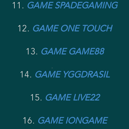
11.
GAME SPADEGAMING
12.
GAME ONE TOUCH
13.
GAME GAME88
14.
GAME YGGDRASIL
15.
GAME LIVE22
16.
GAME IONGAME