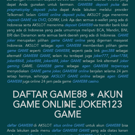
dapat Anda gunakan untuk bermain.
GAME88 deposit pulsa
dan
pragmaticplay deposit pulsa
dapat Anda lakukan melalui provider
Telkomsel. Selain
GAME online deposit pulsa
, AKSLOT juga menerima
deposit GAME via OVO
, GOPAY, Link Aja dan semua e-wallet yang ada di
Indonesia serta AKSLOT menerima
deposit GAME88
via transfer bank lokal
yang ada di Indonesia yang pada umumnya meliputi BCA, Mandiri, BNI,
BRI dan Danamon serta semua bank daerah yang ada di Indonesia.
GAME
joker
merupakan pilihan
game GAME online
yang digemari masyarat
Indonesia. AKSLOT sebagai
agen GAME88
memberikan pilihan game
game GAME
seperti
GAME GAME88
, seperti pada link
gwc388
sebagai
alternatif
GAME88 GAME
, selain itu terdapat juga
joker777
,
joker1788
,
joker8868
,
joker888
,
joker688
,
joker GAME
sebagai link alternatif
joker
gaming
GAME.
GAME88 game
sebagai
agen GAME88 terpercaya
menyediakan
GAME game joker
.
GAME88 online
berjalan selama 24 jam
setiap harinya, sehingga
AKSLOT GAME online
sebagai
agen GAME
GAME88
juga online 24 jam pada game
GAME88 casino
.
DAFTAR GAME88
⋆
AKUN
GAME ONLINE JOKER123
GAME
daftar GAME88
di AKSLOT
situs online GAME
untuk akun
GAME88
bisa
Anda lakukan pada menu
daftar GAME88 GAME
yang ada diatas kanan