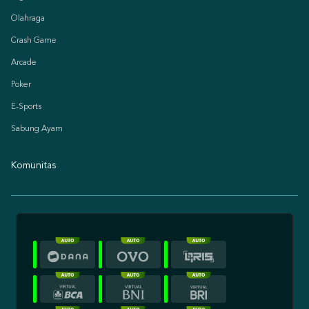
Olahraga
Crash Game
Arcade
Poker
E-Sports
Sabung Ayam
Komunitas